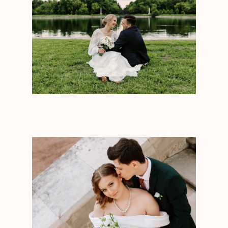
ГЛАВНАЯ
РАССЧИТАТЬ СТОИМОСТЬ
Для кого наш формат
СВЯЗАТЬСЯ С НАМИ
О Валерии Стинг
Этапы сотрудничества
Атмосфера свадеб
Стоимость
Наше преимущество
Отзывы
Лесная сказка
ВИДЕО-ПОРТФОЛИО
Вадим & Виктория
Свадьба в оранжерее
Иван & Рената
Лимонная свадьба
Константин & Екатерина
Камерная на
Максим & Татьяна
природе
Руслан & Полина
Вкус соблазна
Валентин & Любовь
Волшебная сказка
Игорь & Евгения
Свадьба у моря
Свадебная вечеринка
Камерная в центре
Москвы